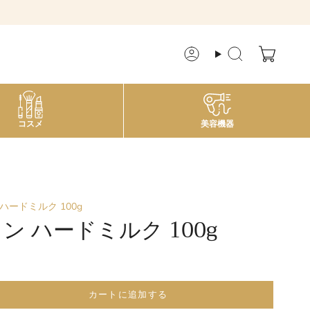
ア
検
カ
索
ウ
ン
ト
コスメ
美容機器
ハードミルク 100g
ン ハードミルク 100g
カートに追加する