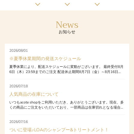
News
お知らせ
2026/08/01
※夏季休業期間の発送スケジュール
夏季休業により、配送スケジュールに変動がございます。 最終受付8月
6日（木）23:59までのご注文 配送休止期間8月7日（金）～8月16日
（日） 発送再開8月17日（月）より順次発送いたします。 ※配送状況
や交通事情、天候などにより、お届けまで通常よりお時間をいただく場
2026/07/18
合がございます。 ※お急ぎの方は「他ショップ」もご検討ください
（SALE状況はサイトにより異なります） お客様にはご不便・ご迷惑を
人気商品の在庫について
おかけいたしますが、何卒ご理解のほどよろしくお願い申し上げます。
いつもacote shopをご利用いただき、ありがとうございます。現在、多
くの商品にご注文をいただいており、一部商品は在庫切れとなる場合が
ございます。 在庫切れとなった商品は、基本的に2〜3営業日で補充さ
れますが、ご注文のタイミングによってはお待ちいただく場合がござい
2026/07/16
ます。 お急ぎの方や、気になる商品がございましたら、在庫のあるう
ちにお早めのご購入をおすすめいたします。 今後もより安定した商品
ついに登場♪LOAのシャンプー&トリートメント！
供給に努めてまいりますので、引き続き、当店をよろしくお願いいたし