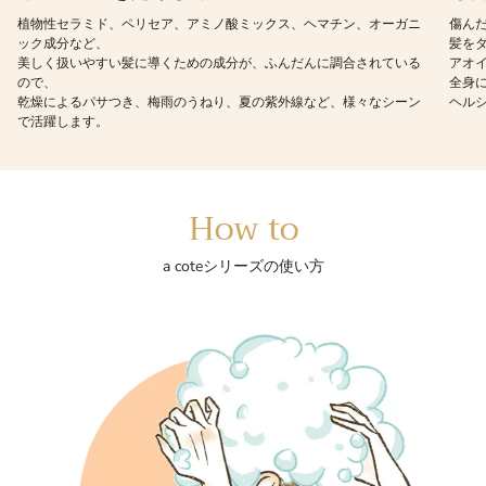
植物性セラミド、ペリセア、アミノ酸ミックス、ヘマチン、オーガニ
傷ん
ック成分など、
髪を
美しく扱いやすい髪に導くための成分が、ふんだんに調合されている
アオ
ので、
全身
乾燥によるパサつき、梅雨のうねり、夏の紫外線など、様々なシーン
ヘル
で活躍します。
How to
a coteシリーズの使い方