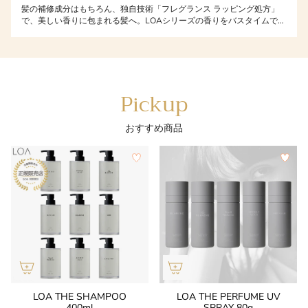
ます。
髪の補修成分はもちろん、独自技術「フレグランス ラッピング処方」
で、美しい香りに包まれる髪へ。LOAシリーズの香りをバスタイムで堪
能できます♪ 他にも…・香りが6時間持続・頭皮の匂いが除去される・タ
バコの匂いや生活臭がつかないなどなど、詳しくは商品ページにてご確
認ください！ 【LOA シャンプー】はこちら 【LOAトリートメント】は
こちら
Pickup
おすすめ商品
LOA THE SHAMPOO
LOA THE PERFUME UV
400ml
SPRAY 80g