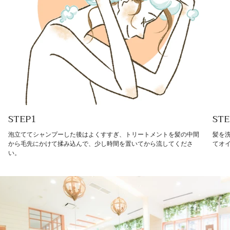
STEP1
STE
泡立ててシャンプーした後はよくすすぎ、トリートメントを髪の中間
髪を
から毛先にかけて揉み込んで、少し時間を置いてから流してくださ
てオイ
い。