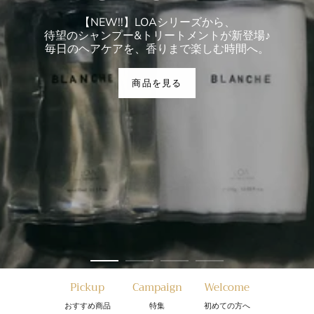
【NEW!!】LOAシリーズから、
待望のシャンプー&トリートメントが新登場♪
毎日のヘアケアを、香りまで楽しむ時間へ。
商品を見る
Pickup
Campaign
Welcome
おすすめ商品
特集
初めての方へ