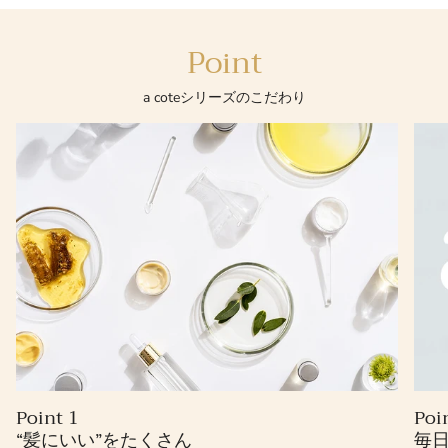
Point
a coteシリーズのこだわり
Point 1
Poi
“髪にいい”をたくさん
毎