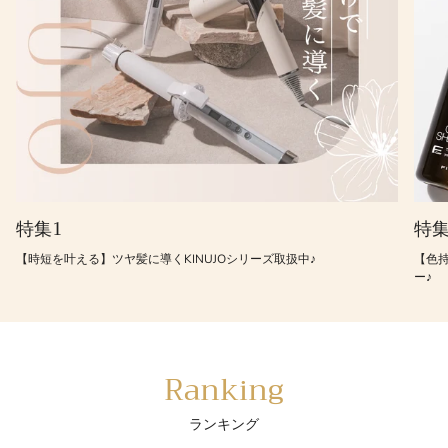
特集1
特集
【時短を叶える】ツヤ髪に導くKINUJOシリーズ取扱中♪
【色
ー♪
Ranking
ランキング