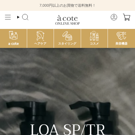
Skip
7,000円以上のお買物で送料無料！
to
content
検
ア
索
カ
ウ
ン
ト
a cote
ヘアケア
スタイリング
コスメ
美容機器
LOA SP/TR