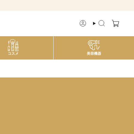
ア
検
カ
索
ウ
ン
ト
コスメ
美容機器